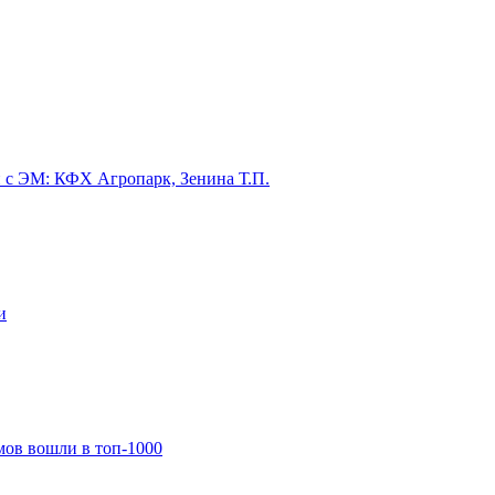
 с ЭМ: КФХ Агропарк, Зенина Т.П.
и
мов вошли в топ-1000