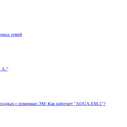
линых семей
 А.”
 осадках с помощью ЭМ: Как работает "AQUA-EM-1"?