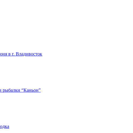
юня в г. Владивосток
 и рыбалки “Каньон”
родка