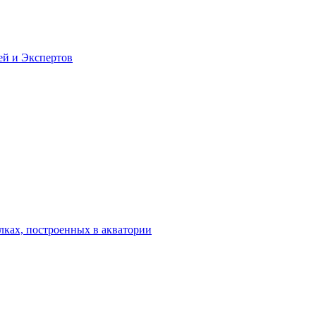
ей и Экспертов
лках, построенных в акватории