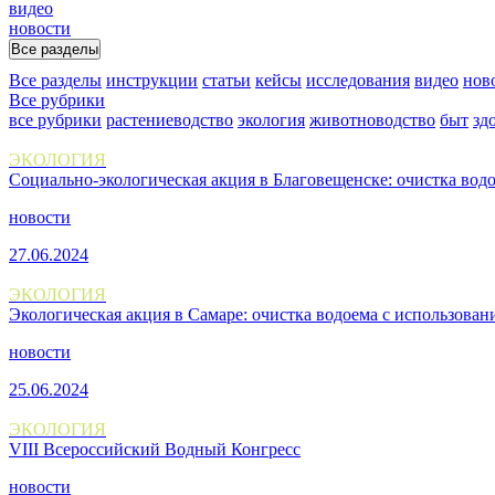
видео
новости
Все разделы
Все разделы
инструкции
статьи
кейсы
исследования
видео
нов
Все рубрики
все рубрики
растениеводство
экология
животноводство
быт
зд
ЭКОЛОГИЯ
Социально-экологическая акция в Благовещенске: очистка вод
новости
27.06.2024
ЭКОЛОГИЯ
Экологическая акция в Самаре: очистка водоема с использова
новости
25.06.2024
ЭКОЛОГИЯ
VIII Всероссийский Водный Конгресс
новости