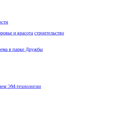
ости
оровье и красота
строительство
оема в парке Дружбы
нием ЭМ-технологии