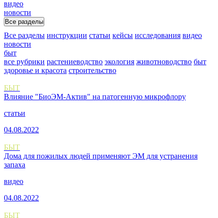
видео
новости
Все разделы
Все разделы
инструкции
статьи
кейсы
исследования
видео
новости
быт
все рубрики
растениеводство
экология
животноводство
быт
здоровье и красота
строительство
БЫТ
Влияние "БиоЭМ-Актив" на патогенную микрофлору
статьи
04.08.2022
БЫТ
Дома для пожилых людей применяют ЭМ для устранения
запаха
видео
04.08.2022
БЫТ