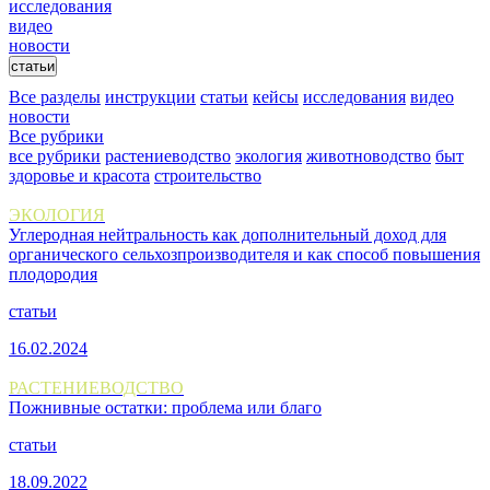
исследования
видео
новости
статьи
Все разделы
инструкции
статьи
кейсы
исследования
видео
новости
Все рубрики
все рубрики
растениеводство
экология
животноводство
быт
здоровье и красота
строительство
ЭКОЛОГИЯ
Углеродная нейтральность как дополнительный доход для
органического сельхозпроизводителя и как способ повышения
плодородия
статьи
16.02.2024
РАСТЕНИЕВОДСТВО
Пожнивные остатки: проблема или благо
статьи
18.09.2022