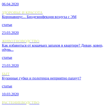
06.04.2020
ЗДОРОВЬЕ И КРАСОТА
Коронавирус... Биодезинфекция воздуха с ЭМ
статьи
23.03.2020
ЖИВОТНОВОДСТВО
Как избавиться от кошачьих запахов в квартире? Диван, ковер,
обувь...
статьи
23.03.2020
БЫТ
Кухонные губки и полотенца неприятно пахнут?
статьи
10.03.2020
РАСТЕНИЕВОДСТВО