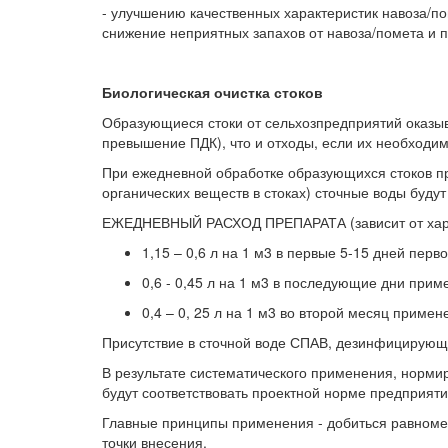
- улучшению качественных характеристик навоза/по
снижение неприятных запахов от навоза/помета и пр
Биологическая очистка стоков
Образующиеся стоки от сельхозпредприятий оказыв
превышение ПДК), что и отходы, если их необходим
При ежедневной обработке образующихся стоков п
органических веществ в стоках) сточные воды буду
ЕЖЕДНЕВНЫЙ РАСХОД ПРЕПАРАТА (зависит от хара
1,15 – 0,6 л на 1 м3 в первые 5-15 дней пер
0,6 - 0,45 л на 1 м3 в последующие дни прим
0,4 – 0, 25 л на 1 м3 во второй месяц примен
Присутствие в сточной воде СПАВ, дезинфицирующ
В результате систематического применения, нормир
будут соответствовать проектной норме предприяти
Главные принципы применения - добиться равноме
точки внесения.