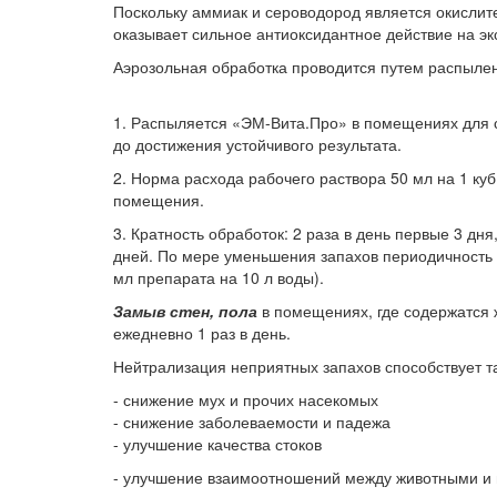
Поскольку аммиак и сероводород является окислит
оказывает сильное антиоксидантное действие на 
Аэрозольная обработка проводится путем распылен
1. Распыляется «ЭМ-Вита.Про» в помещениях для со
до достижения устойчивого результата.
2. Норма расхода рабочего раствора 50 мл на 1 ку
помещения.
3. Кратность обработок: 2 раза в день первые 3 дн
дней. По мере уменьшения запахов периодичность 
мл препарата на 10 л воды).
Замыв стен, пола
в помещениях, где содержатся 
ежедневно 1 раз в день.
Нейтрализация неприятных запахов способствует т
- снижение мух и прочих насекомых
- снижение заболеваемости и падежа
- улучшение качества стоков
- улучшение взаимоотношений между животными и