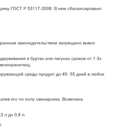
ющему ГОСТ Р 53117-2008. В нем сбалансировано
охранным законодательством запрещено вывоз
держивания в буртах или лагунах сроком от 1-3х
навозохранилищ.
ружающей среды продукт до 45- 55 дней в любое
азлив его по полу свинарника. Возможна
 л до 0,8 л.
у.