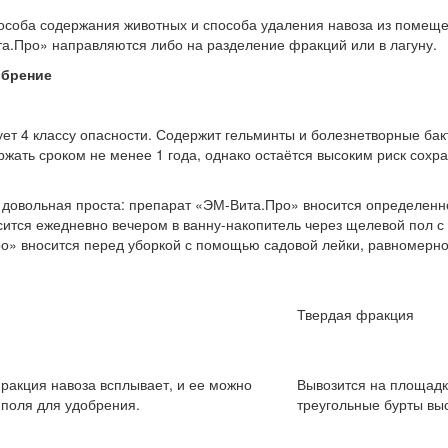
пособа содержания животных и способа удаления навоза из помещени
.Про» направляются либо на разделение фракций или в лагуну.
обрение
вует 4 классу опасности. Содержит гельминты и болезнетворные ба
жать сроком не менее 1 года, однако остаётся высоким риск сохра
овольная проста: препарат «ЭМ-Вита.Про» вносится определенной
сится ежедневно вечером в ванну-накопитель через щелевой пол с
о» вносится перед уборкой с помощью садовой лейки, равномерн
Твердая фракция
ракция навоза всплывает, и ее можно
Вывозится на площадк
а поля для удобрения.
треугольные бурты выс