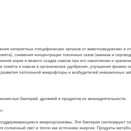
ния неприятных специфических запахов от животноводческих и пт
мёта), снижения концентрации токсичных газов (аммиак и серовод
ения корки и вязкого осадка навоза при его накоплении и хранении
е помёта и навоза в органическое удобрение, улучшения физико-хи
развития патогенной микрофлоры и возбудителей инвазионных заб
очнокислых бактерий, дрожжей и продуктов их жизнедеятельности.
о»
оддерживающиеся микроорганизмы. Эти бактерии синтезируют пол
уя солнечный свет и тепло как источники энергии. Продукты метаб