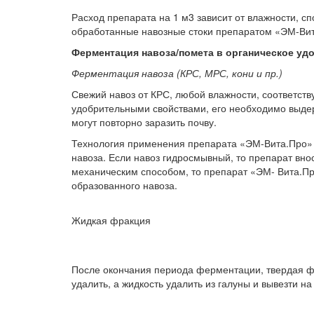
Расход препарата на 1 м3 зависит от влажности, с
обработанные навозные стоки препаратом «ЭМ-Вита
Ферментация навоза/помета в органическое уд
Ферментация навоза (КРС, МРС, кони и пр.)
Свежий навоз от КРС, любой влажности, соответст
удобрительными свойствами, его необходимо выдер
могут повторно заразить почву.
Технология применения препарата «ЭМ-Вита.Про» д
навоза. Если навоз гидросмывный, то препарат вно
механическим способом, то препарат «ЭМ- Вита.Пр
образованного навоза.
Жидкая фракция
После окончания периода ферментации, твердая ф
удалить, а жидкость удалить из галуны и вывезти н