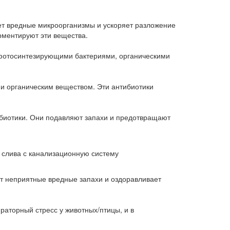
ет вредные микроорганизмы и ускоряет разложение
рментируют эти вещества.
х фотосинтезирующими бактериями, органическими
и органическим веществом. Эти антибиотики
ибиотики. Они подавляют запахи и предотвращают
, слива с канализационную систему
т неприятные вредные запахи и оздоравливает
аторный стресс у животных/птицы, и в