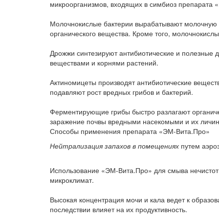
микроорганизмов, входящих в симбиоз препарата 
Молочнокислые бактерии вырабатывают молочную к
органического вещества. Кроме того, молочнокисл
Дрожжи синтезируют антибиотические и полезные д
веществами и корнями растений.
Актиномицеты производят антибиотические вещест
подавляют рост вредных грибов и бактерий.
Ферментирующие грибы быстро разлагают органичес
заражение почвы вредными насекомыми и их личин
Способы применения препарата «ЭМ-Вита.Про»
Нейтрализация запахов в помещениях
путем аэроз
Использование «ЭМ-Вита.Про» для смыва нечистот,
микроклимат.
Высокая концентрация мочи и кала ведет к образов
последствии влияет на их продуктивность.