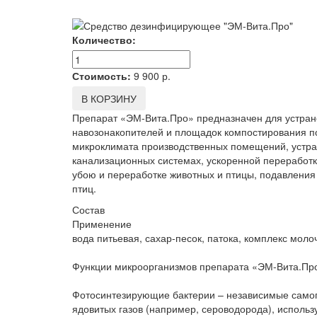
Количество:
Стоимость:
9 900
р.
В КОРЗИНУ
Препарат «ЭМ-Вита.Про» предназначен для устране
навозонакопителей и площадок компостирования по
микроклимата производственных помещений, устран
канализационных системах, ускоренной переработк
убою и переработке животных и птицы, подавления 
птиц.
Состав
Применение
вода питьевая, сахар-песок, патока, комплекс мол
Функции микроорганизмов препарата «ЭМ-Вита.Пр
Фотосинтезирующие бактерии – независимые самоп
ядовитых газов (например, сероводорода), использ