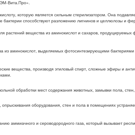
«ЭМ-Вита.Про».
ислоту, которую является сильным стерилизатором. Она подавля
ые бактерии способствуют разложению лигнинов и целлюлозы и фе
ля растений вещества из аминокислот и сахаров, продуцируемы
ва из аминокислот, выделяемых фотосинтезирующими бактериями 
кие вещества, производя этиловый спирт, сложные эфиры и ант
ками.
ольной обработки мест содержания животных, замывки пола, стен
 опрыскивания оборудования, стен и пола в помещениях устраняе
анию аммиачного и сероводородного газа, который вызывает респир