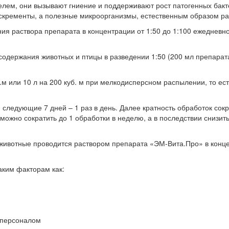
елем, они вызывают гниение и поддерживают рост патогенных бак
экскременты, а полезные микроорганизмы, естественным образом р
ия раствора препарата в концентрации от 1:50 до 1:100 ежедневно
держания животных и птицы в разведении 1:50 (200 мл препарата 
б.м или 10 л на 200 куб. м при мелкодисперсном распылении, то ес
я, следующие 7 дней – 1 раз в день. Далее кратность обработок с
можно сократить до 1 обработки в неделю, а в последствии снизить
животные проводится раствором препарата «ЭМ-Вита.Про» в концен
аким факторам как:
 персоналом