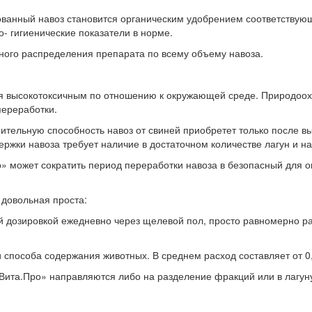
рованный навоз становится органическим удобрением соответству
о- гигиенические показатели в норме.
ного распределения препарата по всему объему навоза.
яется высокотоксичным по отношению к окружающей среде. Природо
переработки.
ельную способность навоз от свиней приобретет только после вы
держки навоза требует наличие в достаточном количестве лагун и 
 может сократить период переработки навоза в безопасный для ок
довольная проста:
 дозировкой ежедневно через щелевой пол, просто равномерно р
и способа содержания животных. В среднем расход составляет от 0,3
ита.Про» направляются либо на разделение фракций или в лагун