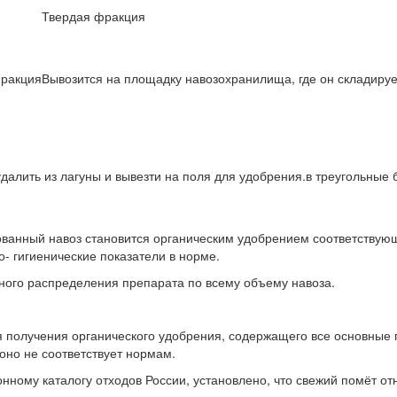
Твердая фракция
фракция
Вывозится на площадку навозохранилища, где он складиру
удалить из лагуны и вывезти на поля для удобрения.
в треугольные б
рованный навоз становится органическим удобрением соответству
о- гигиенические показатели в норме.
ного распределения препарата по всему объему навоза.
ля получения органического удобрения, содержащего все основные
оно не соответствует нормам.
ому каталогу отходов России, установлено, что свежий помёт отно