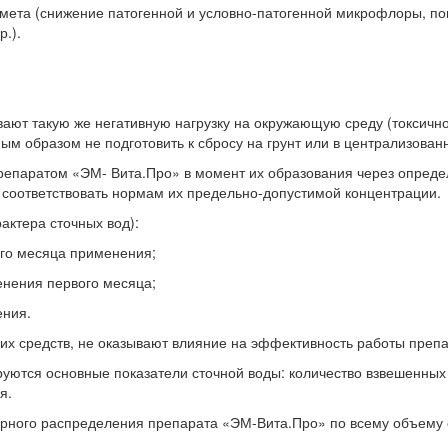
мета (снижение патогенной и условно-патогенной микрофлоры, по
.).
ают такую же негативную нагрузку на окружающую среду (токсичнос
ым образом не подготовить к сбросу на грунт или в централизован
репаратом «ЭМ- Вита.Про» в момент их образования через опреде
т соответствовать нормам их предельно-допустимой концентрации.
ктера сточных вод):
вого месяца применения;
енения первого месяца;
ения.
их средств, не оказывают влияние на эффективность работы препа
уются основные показатели сточной воды: количество взвешенных
я.
рного распределения препарата «ЭМ-Вита.Про» по всему объему 