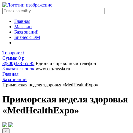
Главная
Магазин
База знаний
Бизнес с ЭМ
Товаров:
0
Сумма: 0
р.
8(800)333-65-95
Единый справочный телефон
Заказать звонок
www.em-russia.ru
Главная
База знаний
Приморская неделя здоровья «MedHealthExpo»
Приморская неделя здоровья
«MedHealthExpo»
×