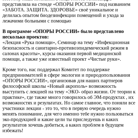
представляла на стенде «ОПОРЫ РОССИИ» под названием
«ЗАБОТА. ЗАЩИТА. ЗДОРОВЬЕ» своё уникальное и
делилась опытом биодезинфекции помещений и ухода за
лежачими больными с помощью
В программе «ОПОРЫ РОССИИ» было представлено
несколько проектов:
«Лекция «Рука помощи», Семинар на тему «Инфекционная
безопасность и санитарно-противоэпидемический режим в
салонах красоты», курсы оказания первой медицинской
помощи, а также уже известный проект «Чистые руки».
Кроме того, нас поддержал Комитет по поддержке
предпринимателей в сфере экологии и природопользования
«ОПОРЫ РОССИИ», организовав для наших партнеров
философской школы «Новый акрополь» возможность
выступить с лекцией на тему «ЭКО- образ жизни. От теории к
практике», где также много говорилось об ЭМ-продуктах , их
возможностях и результатах. Но самое главное, что поняли все
участники лекции - это то, что в первую очередь нужно
менять понимание, для чего именно тебе нужно пользоваться
эко-продукцией и какие цели ты приследуешь и каких
результатов хочешь добиться, а каких проблем в будущем
избежать!