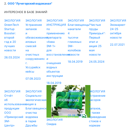
2.
ООО "Лучегорский водоканал"
ИНТЕРЕСНОЕ В БАЗЕ ЗНАНИЙ
ЭКОЛОГИЯ
ЭКОЛОГИЯ
ЭКОЛОГИЯ
ЭКОЛОГИЯ
ЭКОЛОГИЯ
ЭКОЛОГИЯ
GreenTech
Устранение
ИНСТРУКЦИЯ
Благовещенцы
"Чистые
Экомаркет
Startup
запахов
по
накатали
пруды
24-25
Booster:
и
применению
4
Приморья":
октября
второй
обезвоживание
препарата
тысячи
Первый
новости
год в 20
иловых
«Аква
глиняных
этап и
22.07.2021
лучших
смесей
ЭМ-1»
ЭМ-
акция 25
новости
на
для
колобков
мая
очистных
восстановления
новости
новости
26.03.2024
сооружениях
и
18.04.2019
24.05.2024
г.
очищения
Уссурийск
водных
кейсы
объектов
инструкции
07.09.2023
18.04.2019
смотрите
ЭКОЛОГИЯ
ЭКОЛОГИЯ
ЭКОЛОГИЯ
ЭКОЛОГИЯ
больше
Отчёт
Социально-
Приморский
Устранение
в
об
экологическая
старт в
засоров
разделе
использовании
акция в
деле!
и
ЭКОЛОГИЯ
продукции
Благовещенске:
статьи
запахов,
ООО
очистка
а также
05.08.2021
«Приморский
водоема
приведение
ЭКОЛОГИЯ
ЭМ-
в парке
стоков к
Скидка
Центр»
Дружбы
нормам