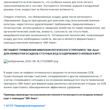
увеличивается их влагоемкость, что особенно важно для почв легкого
гранулометрического состава. Улучшаются тепловой, водный и воздушный
режимы почв, возрастает их биологическая активность.
Следует отметить, что обезвоженные осадки, даже после метанового
сбраживания, будучи пригодными для внесения под сельскохозяйственные
культуры, недостаточно удовлетворяют требованиям, предъявляемым к
почвогрунтам, используемым в городском хозяйстве по таким показателям, как
органолептические свойства, вязкость, сыпучесть (ее отсутствие),
микробиологическая загрязненность. Оптимальной технологией, позволяющей
осадку достичь необходимых свойств, как раз и является ферментация с
помощью внесения препарата «ЭМ-Аква».
РЕГЛАМЕНТ ПРИМЕНЕНИЯ МИКРОБИОЛОГИЧЕСКОГО ПРЕПАРАТА "ЭМ-Аква"
ДЛЯ ОБРАБОТКИ ОСАДКОВ СТОЧНЫХ ВОД (СОДЕРЖИМОГО ИЛОВЫХ КАРТ)
В мире пока не найдено оптимального решения по использованию ОСВ.
Существующие методы сжигания, складирования и другие нерациональны. С
учетом сложившейся ситуации и на основании имеющегося опыта применения
препарата «ЭМ-Аква» для ферментации различных органических отходов, из ОСВ
можно приготовить обеззараженное эффективное удобрение.
Примеры производства высококачественного почвогрунта из осадков иловых
карт с помощью "ЭМ-Аква":
1.
КГУП "Приморский водоканал"