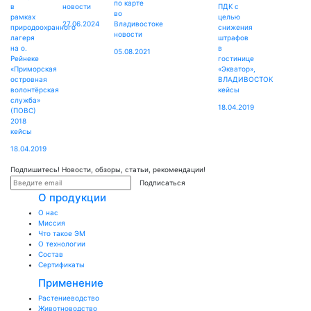
по карте
в
новости
ПДК с
во
рамках
целью
27.06.2024
Владивостоке
природоохранного
снижения
новости
лагеря
штрафов
на о.
в
05.08.2021
Рейнеке
гостинице
«Приморская
«Экватор»,
островная
ВЛАДИВОСТОК
волонтёрская
кейсы
служба»
18.04.2019
(ПОВС)
2018
кейсы
18.04.2019
Подпишитесь! Новости, обзоры, статьи, рекомендации!
Подписаться
О продукции
О нас
Миссия
Что такое ЭМ
О технологии
Состав
Сертификаты
Применение
Растениеводство
Животноводство