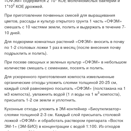
«ОФЭМ» содержится 2*10
КОЕ молочнокислых бактерий и
2
1*10
КОЕ дрожжей.
При приготовлении почвенных смесей для выращивания
цветов, рассады и культур открытого грунта 1 часть «ОФЭМ»
смешать с 10 частями земли, полить и выдержать в течение 7-
10 дней.
Для подкормки комнатных растений «ОФЭМ» вносить в почву
по 1-2 столовых ложки 1 раз в месяц (после внесения почву
подрыхлить и полить).
При посеве овощных и зеленых культур «ОФЭМ» в небольшом
количестве смешать с семенами, посеять и полить.
Для ускоренного приготовления компоста измельченные
органические отходы уложить слоями толщиной 20-25 см,
каждый слой равномерно посыпать «ОФЭМ» (полстакана на 1
3
м3 компоста), увлажнить водой (1 л воды на 1 м
компоста),
присыпать 1-2 см земли и уплотнить.
Кухонные отходы уложить в ЭМ-контейнер «Биоутилизатор»
слоями толщиной 2-3 см. Каждый слой присыпать столовой
ложкой «ОФЭМ» и обработать раствором препарата «Восток
ЭМ-1» (ЭМ-БИО) в концентрации с водой 1:100. Из отходов