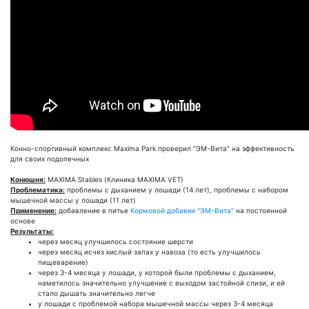
Конно-спортивный комплекс Maxima Park проверил "ЭМ-Вита" на эффективность
для своих подопечных
Конюшня:
MAXIMA Stables (Клиника MAXIMA VET)
Проблематика:
проблемы с дыханием у лошади (14 лет), проблемы с набором
мышечной массы у лошади (11 лет)
Применение:
добавление в питье
Кормовой добавки "ЭМ-Вита"
на постоянной
основе
Результаты:
через месяц улучшилось состояние шерсти
через месяц исчез кислый запах у навоза (то есть улучшилось
пищеварение)
через 3-4 месяца у лошади, у которой были проблемы с дыханием,
наметилось значительно улучшение с выходом застойной слизи, и ей
стало дышать значительно легче
у лошади с проблемой набора мышечной массы через 3-4 месяца