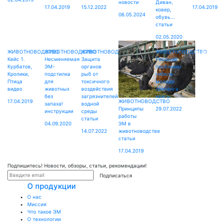
новости
Диван,
17.04.2019
15.12.2022
17.04.2019
ковер,
06.05.2024
обувь...
статьи
02.05.2020
смотрите
ЖИВОТНОВОДСТВО
ЖИВОТНОВОДСТВО
ЖИВОТНОВОДСТВО
ЖИВОТНОВОДСТВО
больше
Кейс 1.
Несменяемая
Защита
Решение
в
Курбатов,
ЭМ-
органов
проблемы
разделе
Кролики,
подстилка
рыб от
гибели
ЖИВОТНОВ
Птица
для
токсичного
молоди
видео
животных
воздействия
трепанга
без
загрязнителей
кейсы
17.04.2019
ЖИВОТНОВОДСТВО
запаха!
водной
Принципы
29.07.2022
инструкции
среды
работы
статьи
04.09.2020
ЭМ в
14.07.2022
животноводстве
статьи
17.04.2019
Подпишитесь! Новости, обзоры, статьи, рекомендации!
Подписаться
О продукции
О нас
Миссия
Что такое ЭМ
О технологии