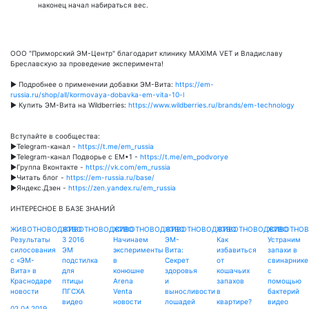
наконец начал набираться вес.
ООО "Приморский ЭМ-Центр" благодарит клинику MAXIMA VET и Владиславу
Бреславскую за проведение эксперимента!
► Подробнее о применении добавки ЭМ-Вита:
https://em-
russia.ru/shop/all/kormovaya-dobavka-em-vita-10-l
► Купить ЭМ-Вита на Wildberries:
https://www.wildberries.ru/brands/em-technology
Вступайте в сообщества:
►Telegram-канал -
https://t.me/em_russia
►Telegram-канал Подворье с ЕМ•1 -
https://t.me/em_podvorye
►Группа Вконтакте -
https://vk.com/em_russia
►Читать блог -
https://em-russia.ru/base/
►Яндекс.Дзен -
https://zen.yandex.ru/em_russia
ИНТЕРЕСНОЕ В БАЗЕ ЗНАНИЙ
ЖИВОТНОВОДСТВО
ЖИВОТНОВОДСТВО
ЖИВОТНОВОДСТВО
ЖИВОТНОВОДСТВО
ЖИВОТНОВОДСТВО
ЖИВОТНОВ
Результаты
3 2016
Начинаем
ЭМ-
Как
Устраним
силосования
ЭМ
эксперименты
Вита:
избавиться
запахи в
с «ЭМ-
подстилка
в
Секрет
от
свинарнике
Вита» в
для
конюшне
здоровья
кошачьих
с
Краснодаре
птицы
Arena
и
запахов
помощью
новости
ПГСХА
Venta
выносливости
в
бактерий
видео
новости
лошадей
квартире?
видео
02.04.2019