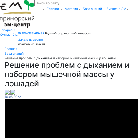
Главная
Магазин
База знаний
Бизнес с ЭМ
Товаров:
0
8(800)333-65-95
Единый справочный телефон
Сумма: 0
р.
Заказать звонок
www.em-russia.ru
Главная
База знаний
Решение проблем с дыханием и набором мышечной массы у лошадей
Решение проблем с дыханием и
набором мышечной массы у
лошадей
16.06.2022